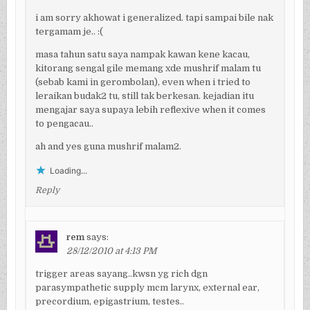
i am sorry akhowat i generalized. tapi sampai bile nak
tergamam je.. :(
masa tahun satu saya nampak kawan kene kacau,
kitorang sengal gile memang xde mushrif malam tu
(sebab kami in gerombolan), even when i tried to
leraikan budak2 tu, still tak berkesan. kejadian itu
mengajar saya supaya lebih reflexive when it comes
to pengacau..
ah and yes guna mushrif malam2.
Loading...
Reply
rem
says:
28/12/2010 at 4:13 PM
trigger areas sayang..kwsn yg rich dgn
parasympathetic supply mcm larynx, external ear,
precordium, epigastrium, testes..