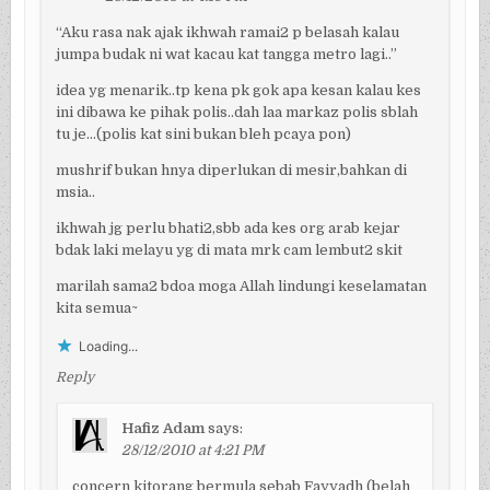
“Aku rasa nak ajak ikhwah ramai2 p belasah kalau
jumpa budak ni wat kacau kat tangga metro lagi..”
idea yg menarik..tp kena pk gok apa kesan kalau kes
ini dibawa ke pihak polis..dah laa markaz polis sblah
tu je…(polis kat sini bukan bleh pcaya pon)
mushrif bukan hnya diperlukan di mesir,bahkan di
msia..
ikhwah jg perlu bhati2,sbb ada kes org arab kejar
bdak laki melayu yg di mata mrk cam lembut2 skit
marilah sama2 bdoa moga Allah lindungi keselamatan
kita semua~
Loading...
Reply
Hafiz Adam
says:
28/12/2010 at 4:21 PM
concern kitorang bermula sebab Fayyadh (belah