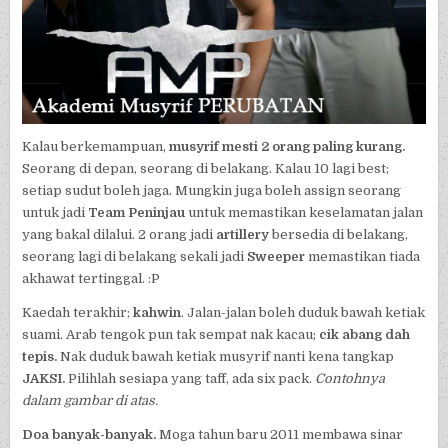
Kalau berkemampuan,
musyrif mesti 2 orang paling kurang.
Seorang di depan, seorang di belakang. Kalau 10 lagi best;
setiap sudut boleh jaga. Mungkin juga boleh assign seorang
untuk jadi
Team Peninjau
untuk memastikan keselamatan jalan
yang bakal dilalui. 2 orang jadi
artillery
bersedia di belakang,
seorang lagi di belakang sekali jadi
Sweeper
memastikan tiada
akhawat tertinggal. :P
Kaedah terakhir;
kahwin
. Jalan-jalan boleh duduk bawah ketiak
suami. Arab tengok pun tak sempat nak kacau;
cik abang dah
tepis.
Nak duduk bawah ketiak musyrif nanti kena tangkap
JAKSI.
Pilihlah sesiapa yang taff, ada six pack.
Contohnya
dalam gambar di atas.
Doa banyak-banyak.
Moga tahun baru 2011 membawa sinar