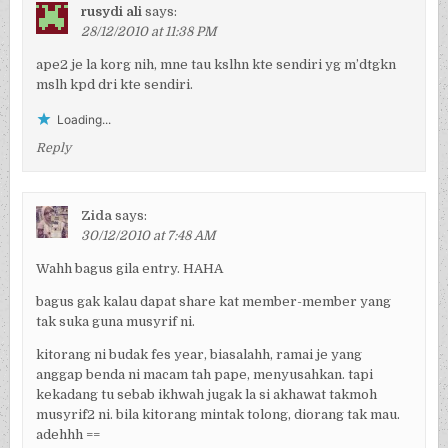
rusydi ali
says:
28/12/2010 at 11:38 PM
ape2 je la korg nih, mne tau kslhn kte sendiri yg m’dtgkn
mslh kpd dri kte sendiri.
Loading...
Reply
Zida
says:
30/12/2010 at 7:48 AM
Wahh bagus gila entry. HAHA
bagus gak kalau dapat share kat member-member yang
tak suka guna musyrif ni.
kitorang ni budak fes year, biasalahh, ramai je yang
anggap benda ni macam tah pape, menyusahkan. tapi
kekadang tu sebab ikhwah jugak la si akhawat takmoh
musyrif2 ni. bila kitorang mintak tolong, diorang tak mau.
adehhh ==