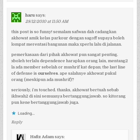
haru
says:
28/12/2010 at 11:50 AM
this post is so funny! semalam safwan dah cadangkan
akhowat amik kelas parkour dengan sagoff supaya boleh
lompat merentasi bangunan maka xperlu lalu di jalanan.
pemerkasaan dari pihak akhowat pun sangat penting.
xboleh terlalu dependence harapkan orang lain, mentang2
la ada member sebelah or mushrif kat depan; the last line
of defense is
ourselves
. ape salahnye akhowat pukul
orang (meskipun ada mushrif)?
seriously, i’m touched. thanks, akhowat bertuah sebab
ikhwah2 di sini semuanya bertanggungjawab. so kitorang
pun kene bertanggungjawab juga.
Loading...
Reply
Hafiz Adam
says: