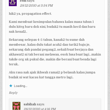
rem
says:
28/12/2010 at 3:34 PM
hik2 ya, propagation effect.
Kami membuat kesimpulan bahawa kalau masa tahun 1
dulu kitrg baru dok sini, budak2 tu masih kecil dan baru
nak kenal2..
Sekarang selepas 4-5 tahun, kanak2 tu sume dah
membesar, kalau dulu takat acah2 dan tarik2 baju je,
sekarang dah pandai pegang2..sekali buat berjaya dan
akhawat2 ni tak berani melawan, esok lusa buat lagi…makin
takde org nk pukul die, makin die berani buat benda lagi
teruk..
Aku rasa nak ajak ikhwah ramai2 p belasah kalau jumpa
budak ni wat kacau kat tangga metro lagi..
Loading...
Reply
sabihah
says:
28/12/2010 at 4:16 PM