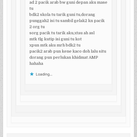
ad 2 pacik arab bw guni depan aku mase
tu
bdk2 skola tu tarik guni tu,dorang
punggah2 isi tu sambil gelak2 kn pacik
2 org tu
sorg pacik tu tarik aku,xtau ah asl
mtk tlg kutip isi guni tu kot
xpun mtk aku mrh bdk2 tu
pacik2 arab pun kene kaco doh lalu situ
dorang pun perlukan khidmat AMP
hahaha
Loading...