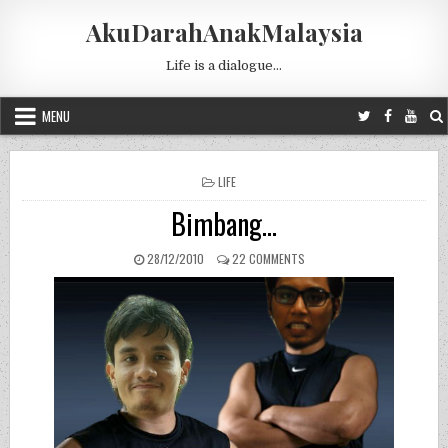
Skip to content
AkuDarahAnakMalaysia
Life is a dialogue…
MENU
POSTED IN
LIFE
Bimbang…
PUBLISHED DATE:
ON BIMBANG…
28/12/2010
22 COMMENTS