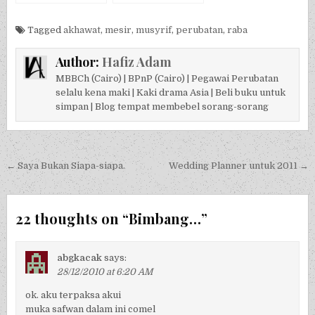
Tagged
akhawat
,
mesir
,
musyrif
,
perubatan
,
raba
Author:
Hafiz Adam
MBBCh (Cairo) | BPnP (Cairo) | Pegawai Perubatan
selalu kena maki | Kaki drama Asia | Beli buku untuk
simpan | Blog tempat membebel sorang-sorang
Post navigation
← Saya Bukan Siapa-siapa.
Wedding Planner untuk 2011 →
22 thoughts on “
Bimbang…
”
abgkacak
says:
28/12/2010 at 6:20 AM
ok. aku terpaksa akui
muka safwan dalam ini comel