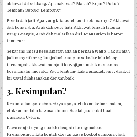
akhawat di belakang. Apa nak buat? Marah? Kejar? Pukul?
Tembak? Sepak? Lempang?
Benda dah jadi.
Apa yang kita boleh buat sebenarnya?
Akhawat
dah kena raba, Arab dah puas hati, Akhawat tengah trauma
nangis-nangis, Arab dah melarikan diri.
Prevention is better
than cure.
Sekarang ini isu keselamatan adalah
perkara wajib
. Tak kiralah
jadi musyrif mengikut jadual, ataupun sekadar lalu lalang
ternampak akhawat; menjadi
kewajipan
untuk memantau
keselamatan mereka. Saya bimbang kalau
amanah
yang dipikul
ini gagal dilaksanakan dengan baik.
3. Kesimpulan?
Kesimpulannya, cuba sedaya upaya,
elakkan
keluar malam,
elakkan
melalui kawasan hitam. Biarlah jauh sikit buat
pusingan U-turn.
Bawa
senjata
yang mudah dicapai dan digunakan.
Kronologinya, kita hentak dengan
kayu besbol
sampai rebah.