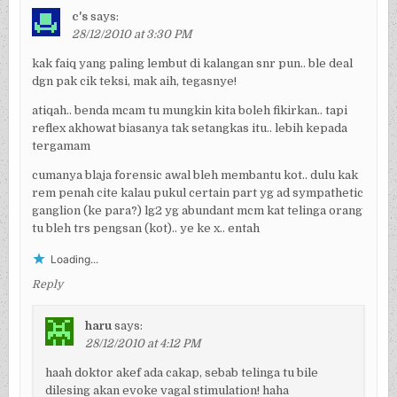
c's
says:
28/12/2010 at 3:30 PM
kak faiq yang paling lembut di kalangan snr pun.. ble deal
dgn pak cik teksi, mak aih, tegasnye!
atiqah.. benda mcam tu mungkin kita boleh fikirkan.. tapi
reflex akhowat biasanya tak setangkas itu.. lebih kepada
tergamam
cumanya blaja forensic awal bleh membantu kot.. dulu kak
rem penah cite kalau pukul certain part yg ad sympathetic
ganglion (ke para?) lg2 yg abundant mcm kat telinga orang
tu bleh trs pengsan (kot).. ye ke x.. entah
Loading...
Reply
haru
says:
28/12/2010 at 4:12 PM
haah doktor akef ada cakap, sebab telinga tu bile
dilesing akan evoke vagal stimulation! haha