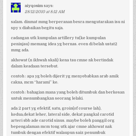
aiyqosim
says:
28/12/2010 at 8:12 AM
salam. dinmat mmg berperanan besra mengutarakan isu ni
spy x diabaikan begitu saja.
cadangan utk kumpulan artillery tu(ke kumpulan
peninjau) memang idea yg bernas. even di belah ustat2
mmg ada.
akhowat (n ikhwah skali) kena tau cmne nk bertindak
dalam keadaan tersebut.
contoh : apa yg boleh dijerit yg menyebabkan arab amik
cakna, mcm “harami” ke.
contoh : bahagian mana yang boleh ditumbuk dan berkesan
untuk menumbangkan seorang lelaki.
ada 2 part yg efektif, satu, groin(of course lah),
kedua,dekat leher, lateral side, dekat pangkal carotid
arteri sbb ade carotid sinus. maybe boleh panggil org
bepengalaman mcm tong utk ajar cmne akhowat nak
tumbuk dengan efektif walaupun saiz penumbuk