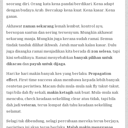
seorang diri. Orang kata kena pandai berdikari. Kena adapt
dengan budaya Arab. Bercakap kena kuat. Kena kasar. Kena
ganas.
Akhawat
zaman sekarang
lemah lembut, kontrol ayu,
bersopan santun dan sering tersenyum. Mungkin akhawat
sekarang manja. Mungkin juga kerana sudah ramai. Semua
tindak tanduk dilihat ikhwah. Jatuh maruah kalau kasar. Dulu
juga disangka ramai menjadikan kita berada di
zon selesa
, tapi
kini sebaliknya. Ramai menyebabkan
banyak pilihan untuk
dikacau
dan
payah untuk dijaga
.
Hari ke hari makin banyak kes yang berlaku.
Propagation
effect.
First time success akan membawa kepada lebih banyak
rentetan peristiwa. Macam dulu mula-mula nak fly takut-takut,
tapi bila dah fly sekali,
makin ketagih
nak buat. Mula-mula nak
mencuba, check keadaan sekeliling clear atau tidak, tapi bila
dah jadi
veteran
, terus lompat dah tahu keadaan sekeliling
selamat.
Selagi tak dibendung, selagi percubaan mereka terus berjaya,
peristiwa ini akan terus berlaku.
Malah makin mengganas.