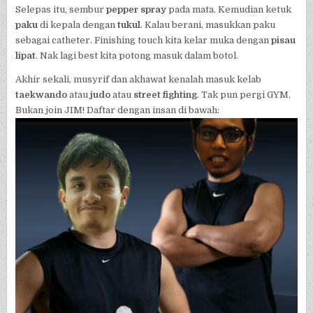
Selepas itu, sembur
pepper spray
pada mata. Kemudian ketuk
paku
di kepala dengan
tukul
. Kalau berani, masukkan paku
sebagai catheter. Finishing touch kita kelar muka dengan
pisau
lipat
. Nak lagi best kita potong masuk dalam botol.
Akhir sekali, musyrif dan akhawat kenalah masuk kelab
taekwando
atau
judo
atau
street fighting
. Tak pun pergi GYM.
Bukan join JIM! Daftar dengan insan di bawah: