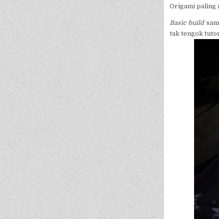
Origami paling 
Basic build
sam
tak tengok tuto