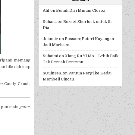
Alif
on
Bunuh Diri Minum Clorox
Suhana
on
Boxset Sherlock untuk Si
Dia
Jeannie
on
Bossam; Puteri Kayangan
Jadi Marhaen
Suhaimi
on
Xiang Ru Yi Mo – Lebih Baik
Origami memang
Tak Pernah Bertemu
an bila dah siap
SQuinTeX
on
Pantun Pergi ke Kedai
Membeli Cincau
re
Candy Crush,
 pun main
game
,