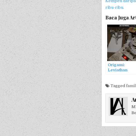
Kempen daripada
ribu-ribu.
Baca Juga Art
Origami:
Leviathan
Tagged
famil
A
MB
Be