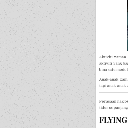
Aktiviti zama
aktiviti yang 
bina satu model
Anak-anak zama
tapi anak-anak 
Perasaan nak b
tidur sepanjang
FLYIN