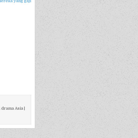
mereka yang gaji
 drama Asia |