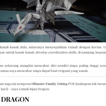
n kanak-kanak dulu, antaranya menyepahkan rumah dengan kertas. 
bagus untuk kanak-kanak
develop coordination skills
, di samping kepuas
.
n sekarang mungkin mencabar diri sendiri siapa paling tinggi
sco
zaman saya mencabar siapa dapat buat origami yang susah.
uat naga ini sempena
Ultimate Family Outing
PCK (walaupun tak turun
 hari) – saya rumah hijau Dragon.
G DRAGON