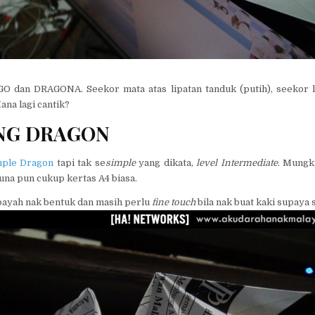
O dan DRAGONA. Seekor mata atas lipatan tanduk (putih), seekor 
Mana lagi cantik?
NG DRAGON
mple Dragon
tapi tak se
simple
yang dikata,
level Intermediate
. Mung
una pun cukup kertas A4 biasa.
 payah nak bentuk dan masih perlu
fine touch
bila nak buat kaki supaya s