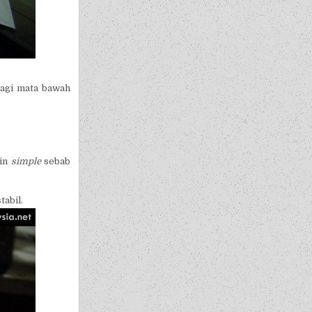
lagi mata bawah
kin
simple
sebab
tabil.