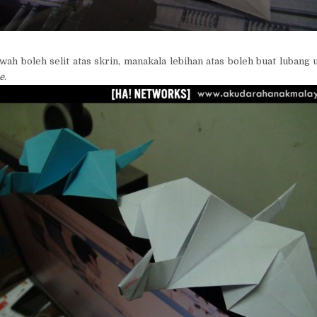
wah boleh selit atas skrin, manakala lebihan atas boleh buat lubang
le
.