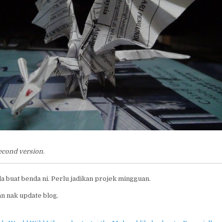
econd version
.
ila buat benda ni. Perlu jadikan projek mingguan.
n nak update blog.