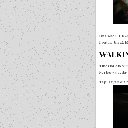
Dua ekor; DRAG
lipatan (biru). 
WALKI
Tutorial dia
Si
kertas yang dig
Tapi sayap dia