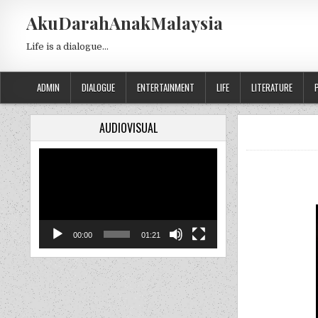
Skip to content
AkuDarahAnakMalaysia
Life is a dialogue…
ADMIN
DIALOGUE
ENTERTAINMENT
LIFE
LITERATURE
AUDIOVISUAL
Video
Player
00:00
01:21