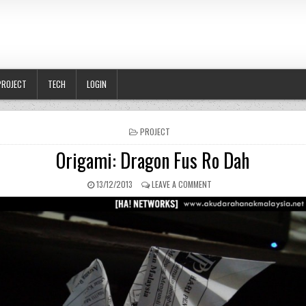
PROJECT
TECH
LOGIN
POSTED IN
PROJECT
Origami: Dragon Fus Ro Dah
PUBLISHED DATE:
ON ORIGAMI: DRAGON FUS R
13/12/2013
LEAVE A COMMENT