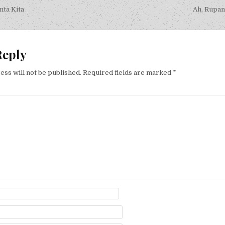
igation
nta Kita
Ah, Rupany
Reply
ess will not be published.
Required fields are marked
*