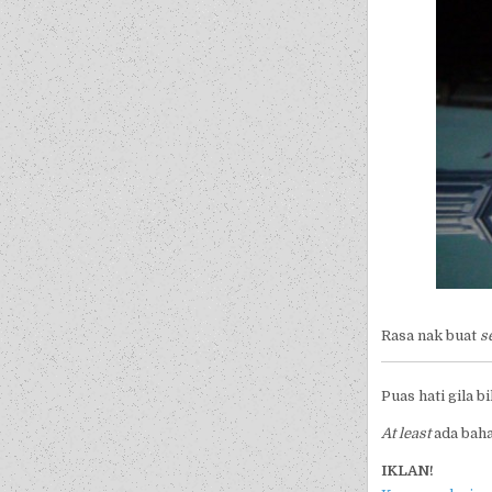
Rasa nak buat
s
Puas hati gila b
At least
ada baha
IKLAN!