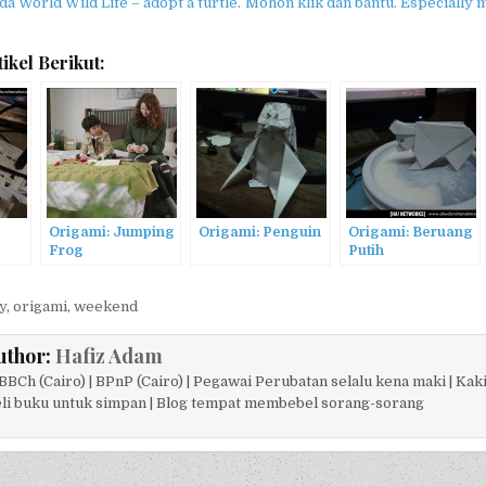
 World Wild Life – adopt a turtle. Mohon klik dan bantu. Especially 
ikel Berikut:
Origami: Jumping
Origami: Penguin
Origami: Beruang
Frog
Putih
y
,
origami
,
weekend
uthor:
Hafiz Adam
BCh (Cairo) | BPnP (Cairo) | Pegawai Perubatan selalu kena maki | Kaki
li buku untuk simpan | Blog tempat membebel sorang-sorang