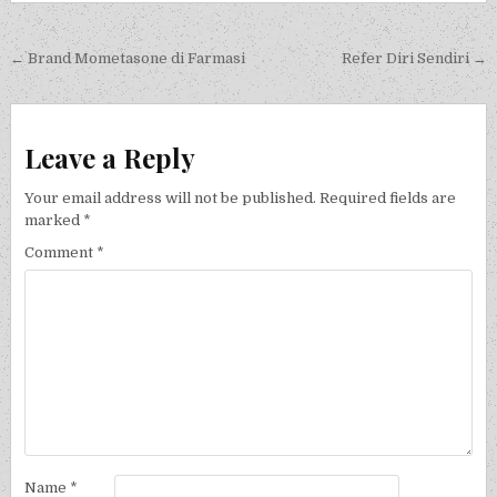
Post navigation
← Brand Mometasone di Farmasi
Refer Diri Sendiri →
Leave a Reply
Your email address will not be published.
Required fields are
marked
*
Comment
*
Name
*