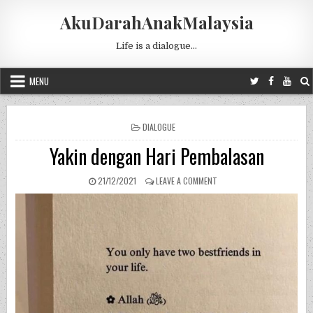
Skip to content
AkuDarahAnakMalaysia
Life is a dialogue…
MENU
POSTED IN
DIALOGUE
Yakin dengan Hari Pembalasan
PUBLISHED DATE:
ON YAKIN DENGAN HARI PE
21/12/2021
LEAVE A COMMENT