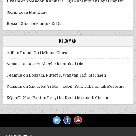
Dream of Splendor: Kembara Tiga Perempuan Gapai Impian
Skrip Loya Mat Kilau
Boxset Sherlock untuk Si Dia
KECAMAN
Alif
on
Bunuh Diri Minum Clorox
Suhana
on
Boxset Sherlock untuk Si Dia
Jeannie
on
Bossam; Puteri Kayangan Jadi Marhaen
Suhaimi
on
Xiang Ru Yi Mo – Lebih Baik Tak Pernah Bertemu
SQuinTeX
on
Pantun Pergi ke Kedai Membeli Cincau