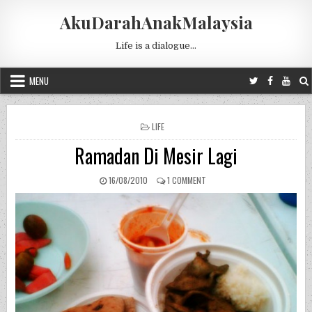
Skip to content
AkuDarahAnakMalaysia
Life is a dialogue…
MENU
POSTED IN
LIFE
Ramadan Di Mesir Lagi
PUBLISHED DATE:
ON RAMADAN DI MESIR LAGI
16/08/2010
1 COMMENT