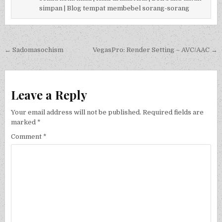
simpan | Blog tempat membebel sorang-sorang
Post navigation
← Sadomasochism
VegasPro: Render Setting – AVC/AAC →
Leave a Reply
Your email address will not be published.
Required fields are
marked
*
Comment
*