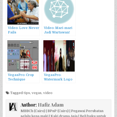
Video: Love Never
Video: Mari-mari
Fails
Jadi Wartawan!
VegasPro: Crop
VegasPro:
Technique
Watermark Logo
Tagged
tips
,
vegas
,
video
Author:
Hafiz Adam
MBBCh (Cairo) | BPnP (Cairo) | Pegawai Perubatan
selalu kena maki | Kaki drama Asia | Beli buku untuk