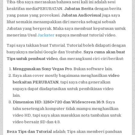
Tiba-tiba saya merasakan bahawa sesi kali ini adalah sesi
keaktifan mediaPERUBATAN.
Jabatan Berita
dengan berita
yang panas yang provokasi.
Jabatan Audiovisual
juga saya
lihat semakin menampakkan diri mereka sebagai sebuah
Jabatan yang bergerak. Maka saya membuat keputusan untuk
menerima Usul
Jackster
supaya membuat tutorial video.
Tapi saya takkan buat Tutorial. Tutorial boleh didapati dengan
banyaknya melalui Google dan Youtube.
Saya cuma akan buat
Tips untuk pembuat video
, dan merangkumi ciri-ciri berikut:
Menggunakan Sony Vegas Pro
. Bukan software lain.
Saya akan cover mostly bagaimana menghasilkan
video
berkaitan PERUBATAN
, tapi saya cuba generalkan
supaya dapat diadaptasikan untuk pembikinan video
lain.
Dimension HD: 1280×720 dan Widescreen 16:9
. Saya
tahu sesetengah komputer tidak mampu menghasilkan
video HD, tapi saya akan masukkan nota tambahan untuk
video bersaiz SD dan 4:3.
Beza Tips dan Tutorial
adalah; Tips akan memberi panduan