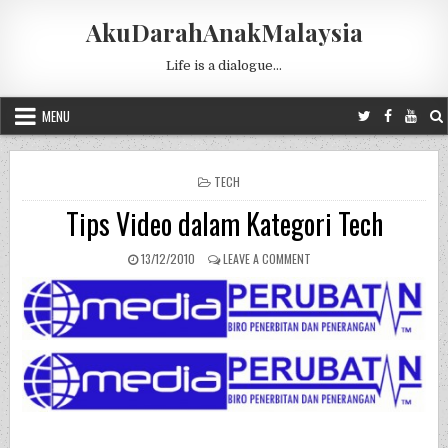
Skip to content
AkuDarahAnakMalaysia
Life is a dialogue…
MENU
POSTED IN
TECH
Tips Video dalam Kategori Tech
PUBLISHED DATE:
ON TIPS VIDEO DALAM KATE
13/12/2010
LEAVE A COMMENT