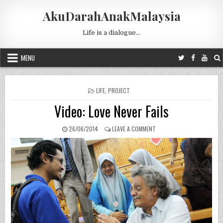
Skip to content
AkuDarahAnakMalaysia
Life is a dialogue…
MENU
POSTED IN
LIFE
,
PROJECT
Video: Love Never Fails
PUBLISHED DATE:
ON VIDEO: LOVE NEVER FAILS
26/06/2014
LEAVE A COMMENT