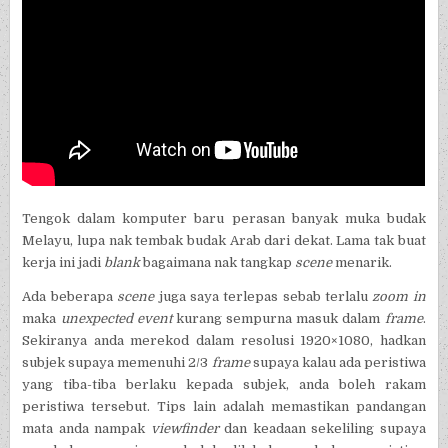
Tengok dalam komputer baru perasan banyak muka budak
Melayu, lupa nak tembak budak Arab dari dekat. Lama tak buat
kerja ini jadi
blank
bagaimana nak tangkap
scene
menarik.
Ada beberapa
scene
juga saya terlepas sebab terlalu
zoom in
maka
unexpected event
kurang sempurna masuk dalam
frame
.
Sekiranya anda merekod dalam resolusi 1920×1080, hadkan
subjek supaya memenuhi 2/3
frame
supaya kalau ada peristiwa
yang tiba-tiba berlaku kepada subjek, anda boleh rakam
peristiwa tersebut. Tips lain adalah memastikan pandangan
mata anda nampak
viewfinder
dan keadaan sekeliling supaya