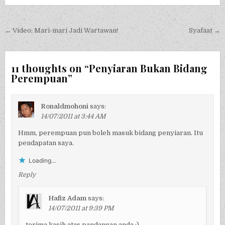
Post navigation
← Video: Mari-mari Jadi Wartawan!
Syafaat →
11 thoughts on “
Penyiaran Bukan Bidang
Perempuan
”
Ronaldmohoni
says:
14/07/2011 at 3:44 AM
Hmm, perempuan pun boleh masuk bidang penyiaran. Itu
pendapatan saya.
Loading...
Reply
Hafiz Adam
says:
14/07/2011 at 9:39 PM
terima kasih atas pandangan anda :)