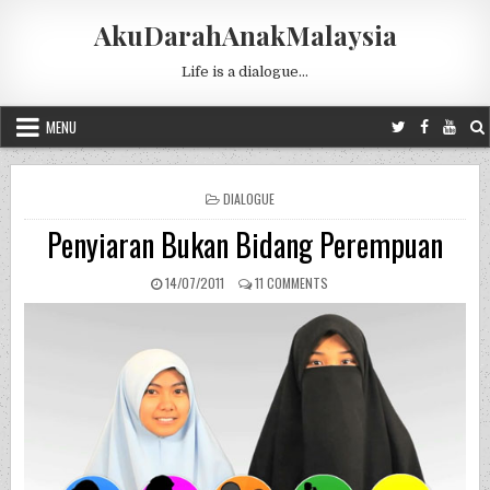
Skip to content
AkuDarahAnakMalaysia
Life is a dialogue…
MENU
POSTED IN
DIALOGUE
Penyiaran Bukan Bidang Perempuan
PUBLISHED DATE:
ON PENYIARAN BUKAN BIDANG
14/07/2011
11 COMMENTS