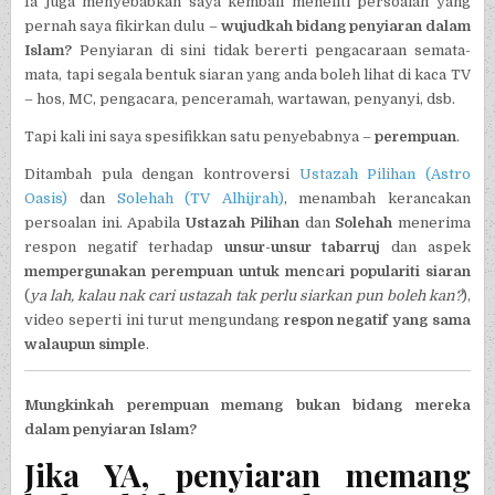
Ia juga menyebabkan saya kembali meneliti persoalan yang
pernah saya fikirkan dulu –
wujudkah bidang penyiaran dalam
Islam?
Penyiaran di sini tidak bererti pengacaraan semata-
mata, tapi segala bentuk siaran yang anda boleh lihat di kaca TV
– hos, MC, pengacara, penceramah, wartawan, penyanyi, dsb.
Tapi kali ini saya spesifikkan satu penyebabnya –
perempuan
.
Ditambah pula dengan kontroversi
Ustazah Pilihan (Astro
Oasis)
dan
Solehah (TV Alhijrah)
, menambah kerancakan
persoalan ini. Apabila
Ustazah Pilihan
dan
Solehah
menerima
respon negatif terhadap
unsur-unsur tabarruj
dan aspek
mempergunakan perempuan untuk mencari populariti siaran
(
ya lah, kalau nak cari ustazah tak perlu siarkan pun boleh kan?
),
video seperti ini turut mengundang
respon negatif yang sama
walaupun simple
.
Mungkinkah perempuan memang bukan bidang mereka
dalam penyiaran Islam?
Jika YA, penyiaran memang