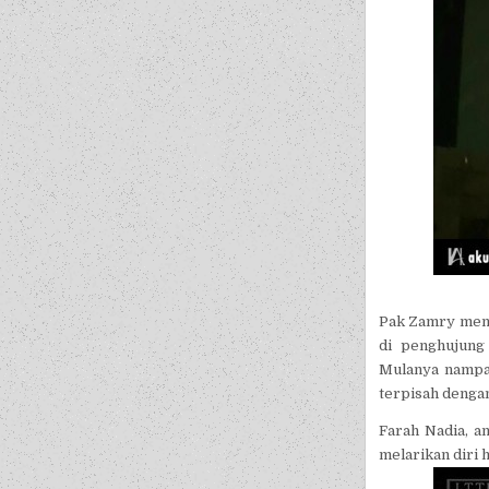
Pak Zamry meng
di penghujung
Mulanya nampa
terpisah dengan
Farah Nadia, a
melarikan diri