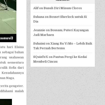
Alif
on
Bunuh Diri Minum Clorox
Suhana
on
Boxset Sherlock untuk Si
Dia
Jeannie
on
Bossam; Puteri Kayangan
Jadi Marhaen
Suhaimi
on
Xiang Ru Yi Mo – Lebih Baik
tu hari Elaina
Tak Pernah Bertemu
u sebagai bahan
SQuinTeX
on
Pantun Pergi ke Kedai
orang usahawan
Membeli Cincau
tuk sementara
lik Sofia dari
. Kesudahannya
aman Naga.
erita gengster.
 difahami malah