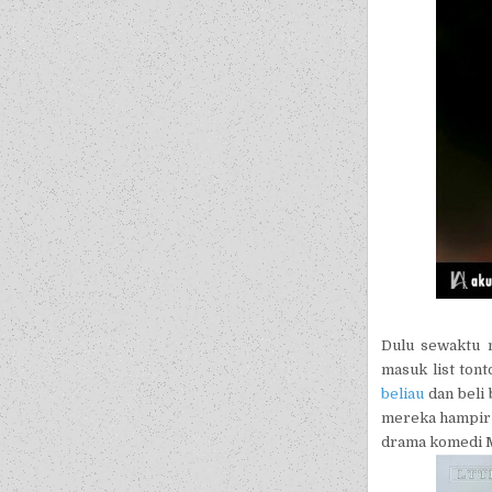
Dulu sewaktu n
masuk list tont
beliau
dan beli 
mereka hampir s
drama komedi 