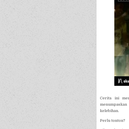
Cerita ini me
menumpaskan p
kelebihan.
Perlu tonton?