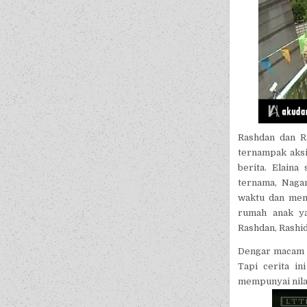
Rashdan dan R
ternampak aksi
berita. Elain
ternama, Naga
waktu dan men
rumah anak ya
Rashdan, Rashi
Dengar macam k
Tapi cerita in
mempunyai nila