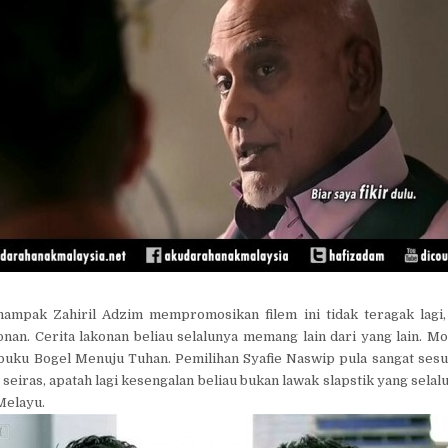
ampak Zahiril Adzim mempromosikan filem ini tidak teragak lagi, 
onan. Cerita lakonan beliau selalunya memang lain dari yang lain. M
buku Bogel Menuju Tuhan. Pemilihan Syafie Naswip pula sangat sesu
eiras, apatah lagi kesengalan beliau bukan lawak slapstik yang selalu 
Melayu.