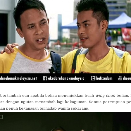
a bertambah cun apabila beliau menunjukkan buah
wing chun
beliau.
ntar dengan ugutan menambah lagi kekaguman. Semua perempuan pe
man penuh keganasan terhadap wanita sekarang.