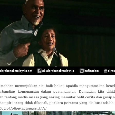
 Rashdan menunjukkan sisi baik beliau apabila mengutamakan kese
rbanding kemenangan dalam pertandingan. Kemudian kita dihi
 tentang media massa yang sering memutar belit cerita dan gosip ar
dihampiri orang tidak dikenali, perkara pertama yang dia buat adala
Do not follow strangers, kids!