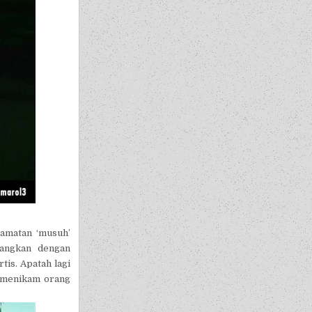
lamatan ‘musuh’
dangkan dengan
tis. Apatah lagi
h menikam orang