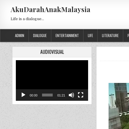
Skip to content
AkuDarahAnakMalaysia
Life is a dialogue…
ADMIN
DIALOGUE
ENTERTAINMENT
LIFE
LITERATURE
AUDIOVISUAL
Video
Player
00:00
01:21