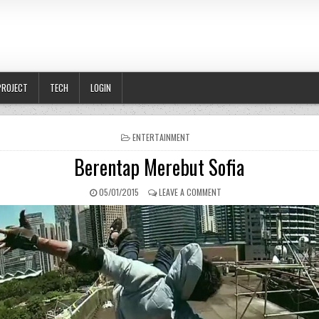
PROJECT
TECH
LOGIN
POSTED IN
ENTERTAINMENT
Berentap Merebut Sofia
PUBLISHED DATE:
ON BERENTAP MEREBUT SOF
05/01/2015
LEAVE A COMMENT