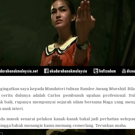
ingatkan saya kepada Mandatori tulisan Ramlee Awang Murshid. Bilal 
 cerita dulunya adalah Carlos pembunuh upahan profesional. Itu
k baik, rupanya mempunyai sejarah silam bersama Naga yang meny
 anak isteri.
nda masuk senarai pelakon kanak-kanak bakal jadi perhatian selepas 
 hingga babak menangis kamu memang cemerlang. Teruskan usaha.