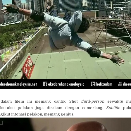
alam filem ini memang cantik. Shot
third-person
sewaktu me
ksi-aksi pelakon juga dirakam dengan cemerlang.
Subtitle
pula
ikut intonasi pelakon, memang genius.