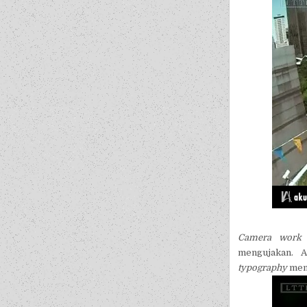
Camera work
d
mengujakan. A
typography
meng