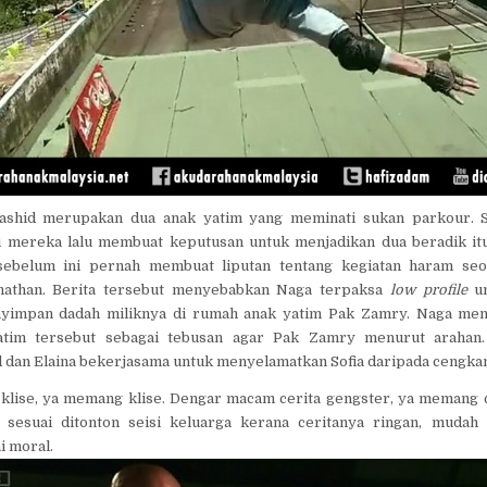
ashid merupakan dua anak yatim yang meminati sukan parkour. Sa
 mereka lalu membuat keputusan untuk menjadikan dua beradik it
a sebelum ini pernah membuat liputan tentang kegiatan haram se
nathan. Berita tersebut menyebabkan Naga terpaksa
low profile
un
yimpan dadah miliknya di rumah anak yatim Pak Zamry. Naga mencu
tim tersebut sebagai tebusan agar Pak Zamry menurut arahan
d dan Elaina bekerjasama untuk menyelamatkan Sofia daripada cengk
lise, ya memang klise. Dengar macam cerita gengster, ya memang c
i sesuai ditonton seisi keluarga kerana ceritanya ringan, mudah
i moral.