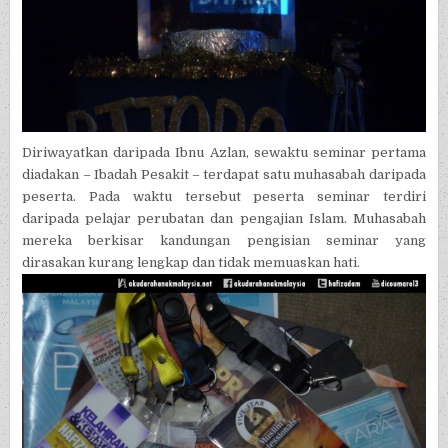
Diriwayatkan daripada Ibnu Azlan, sewaktu seminar pertama
diadakan – Ibadah Pesakit – terdapat satu muhasabah daripada
peserta. Pada waktu tersebut peserta seminar terdiri
daripada pelajar perubatan dan pengajian Islam. Muhasabah
mereka berkisar kandungan pengisian seminar yang
dirasakan kurang lengkap dan tidak memuaskan hati.