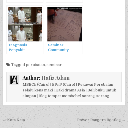
Tindakan
Diagnosis
Seminar
Penyakit
Community
Medicine
Tagged
perubatan
,
seminar
Author:
Hafiz Adam
MBBCh (Cairo) | BPnP (Cairo) | Pegawai Perubatan
selalu kena maki | Kaki drama Asia | Beli buku untuk
simpan | Blog tempat membebel sorang-sorang
Post navigation
← Kota Kata
Power Rangers Bootleg →