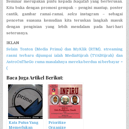
Seminar merupakan pintu kepada
tsaqafah
yang berterusan.
Kita buka dengan promosi gempak – pengisi mantap, poster
cantik, gambar ramai-ramai,
selca
instagram – sebagai
pencetus suasana kemudian kita teruskan langkah masuk
dengan pengisian yang lebih mendalam pada hari-hari
seterusnya.
IKLAN
Selain Tonton (Media Prima) dan MyKlik (RTM), streaming
rasmi terbaru dijumpai ialah MediaHijrah (TVAlHijrah) dan
AstroOnTheGo cuma masalahnya mereka berdua ni berbayar =
(
Baca Juga Artikel Berikut:
Kata Putus Yang
Prioritize
Memerlukan
Organize