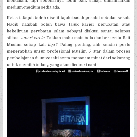
mendalam, tapi sebenarnya lebih baik sahaja dimanfaatkan
medium-medium sedia ada.
Kelas tafaquh boleh diselit tajuk ibadah pesakit sebulan sekali.
Naqib naqibah boleh bawa tajuk karier perubatan atau
kekeliruan perubatan Islam sebagai diskusi santai selepas
silibus
smart circle
. Takkan mahu main bola dan bercerita Bait
Muslim setiap kali
liqa’
? Paling penting, ahli sendiri perlu
menerapkan unsur profesional Muslim 5 Star dalam proses
pembelajaran di universiti serta menanam minat dari sekarang
untuk memilih bidang yang akan diceburi nanti.