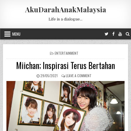
Skip to content
AkuDarahAnakMalaysia
Life is a dialogue…
MENU
POSTED IN
ENTERTAINMENT
Miichan; Inspirasi Terus Bertahan
PUBLISHED DATE:
ON MIICHAN; INSPIRASI T
29/05/2021
LEAVE A COMMENT