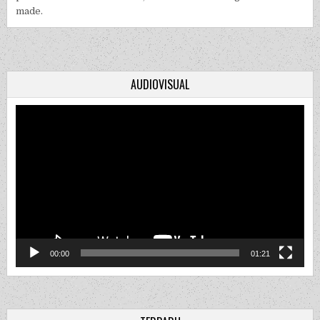
made.
AUDIOVISUAL
Video
Player
00:00
01:21