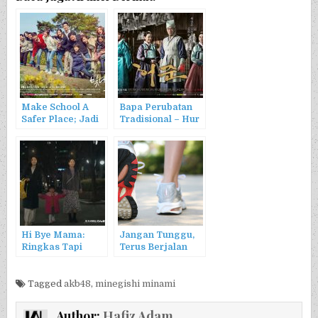
Make School A
Bapa Perubatan
Safer Place; Jadi
Tradisional – Hur
Penjenayah
Jun
Kerana Anak
Murid
Hi Bye Mama:
Jangan Tunggu,
Ringkas Tapi
Terus Berjalan
Menuntut Huraian
Kompleks
Tagged
akb48
,
minegishi minami
Author:
Hafiz Adam