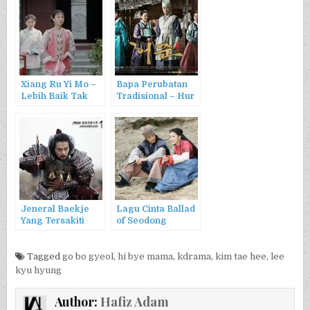
Xiang Ru Yi Mo –
Bapa Perubatan
Lebih Baik Tak
Tradisional – Hur
Pernah Bertemu
Jun
Jeneral Baekje
Lagu Cinta Ballad
Yang Tersakiti
of Seodong
Tagged
go bo gyeol
,
hi bye mama
,
kdrama
,
kim tae hee
,
lee
kyu hyung
Author:
Hafiz Adam