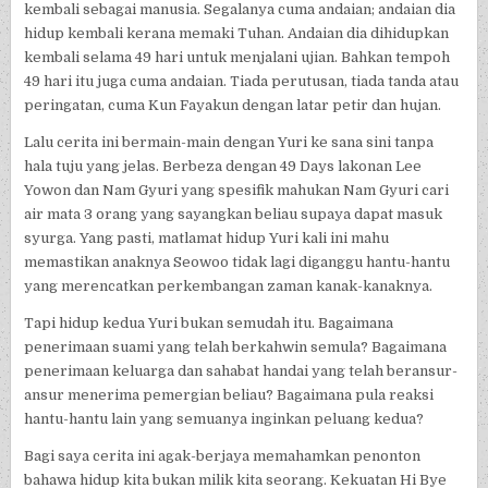
kembali sebagai manusia. Segalanya cuma andaian; andaian dia
hidup kembali kerana memaki Tuhan. Andaian dia dihidupkan
kembali selama 49 hari untuk menjalani ujian. Bahkan tempoh
49 hari itu juga cuma andaian. Tiada perutusan, tiada tanda atau
peringatan, cuma Kun Fayakun dengan latar petir dan hujan.
Lalu cerita ini bermain-main dengan Yuri ke sana sini tanpa
hala tuju yang jelas. Berbeza dengan 49 Days lakonan Lee
Yowon dan Nam Gyuri yang spesifik mahukan Nam Gyuri cari
air mata 3 orang yang sayangkan beliau supaya dapat masuk
syurga. Yang pasti, matlamat hidup Yuri kali ini mahu
memastikan anaknya Seowoo tidak lagi diganggu hantu-hantu
yang merencatkan perkembangan zaman kanak-kanaknya.
Tapi hidup kedua Yuri bukan semudah itu. Bagaimana
penerimaan suami yang telah berkahwin semula? Bagaimana
penerimaan keluarga dan sahabat handai yang telah beransur-
ansur menerima pemergian beliau? Bagaimana pula reaksi
hantu-hantu lain yang semuanya inginkan peluang kedua?
Bagi saya cerita ini agak-berjaya memahamkan penonton
bahawa hidup kita bukan milik kita seorang. Kekuatan Hi Bye