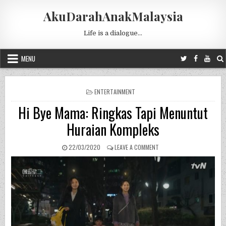
Skip to content
AkuDarahAnakMalaysia
Life is a dialogue…
MENU
POSTED IN
ENTERTAINMENT
Hi Bye Mama: Ringkas Tapi Menuntut
Huraian Kompleks
PUBLISHED DATE:
ON HI BYE MAMA: RINGKAS
22/03/2020
LEAVE A COMMENT