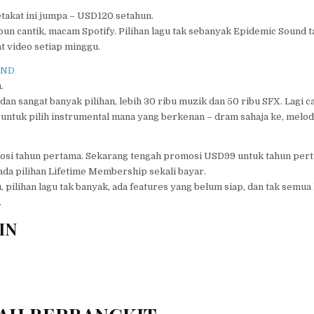
takat ini jumpa – USD120 setahun.
un cantik, macam Spotify. Pilihan lagu tak sebanyak Epidemic Sound t
t video setiap minggu.
UND
.
 dan sangat banyak pilihan, lebih 30 ribu muzik dan 50 ribu SFX. Lagi c
n untuk pilih instrumental mana yang berkenan – dram sahaja ke, melodi
osi tahun pertama. Sekarang tengah promosi USD99 untuk tahun per
da pilihan Lifetime Membership sekali bayar.
, pilihan lagu tak banyak, ada features yang belum siap, dan tak semua
.
IN