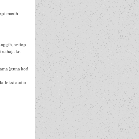
api masih
anggih, setiap
 sahaja ke.
tama (guna kod
 koleksi audio