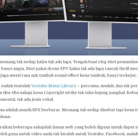
 memang tak sedap kalau tak ada lagu. Tengah buat vlog shot pemanda
 bunyi angin. Shot pakai drone FPV kalau tak ada lagu rancak thrill me
uga mesti rasa nak tambah sound effect kena tumbuk, bunyi terkejut
a sudah tentulah
Youtube Music Library
– percuma, mudah, dan tak perl
 tiba-tiba sahaja kena Copyright strike tak tahu hujung pangkal. Keb
mental, tak ada jenis vokal.
dua adalah muzik/SFX berbayar. Memang tak sedap disebut tapi kena tul
ahuan.
raikan beberapa sahajalah laman web yang boleh diguna untuk dapat 
leh guna untuk video anda tak kiralah untuk Youtube, Facebook, malah