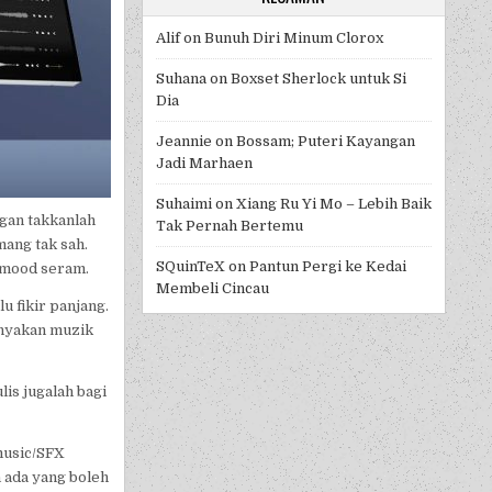
Alif
on
Bunuh Diri Minum Clorox
Suhana
on
Boxset Sherlock untuk Si
Dia
Jeannie
on
Bossam; Puteri Kayangan
Jadi Marhaen
Suhaimi
on
Xiang Ru Yi Mo – Lebih Baik
ngan takkanlah
Tak Pernah Bertemu
mang tak sah.
SQuinTeX
on
Pantun Pergi ke Kedai
, mood seram.
Membeli Cincau
u fikir panjang.
anyakan muzik
is jugalah bagi
music/SFX
 ada yang boleh