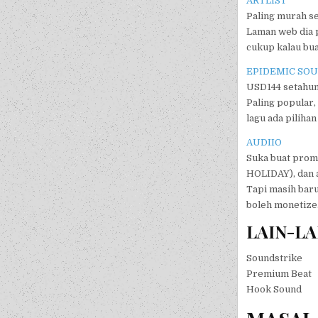
ARTLIST
Paling murah se
Laman web dia p
cukup kalau bua
EPIDEMIC SO
USD144 setahun
Paling popular,
lagu ada piliha
AUDIIO
Suka buat prom
HOLIDAY), dan a
Tapi masih baru
boleh monetize
LAIN-LA
Soundstrike
Premium Beat
Hook Sound