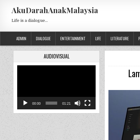
Skip to content
AkuDarahAnakMalaysia
Life is a dialogue…
ADMIN
DIALOGUE
ENTERTAINMENT
LIFE
LITERATURE
AUDIOVISUAL
Video
Lam
Player
00:00
01:21