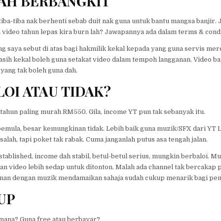
AH BERBANGKIT
 tiba-tiba nak berhenti sebab duit nak guna untuk bantu mangsa banjir.
 video tahun lepas kira burn lah? Jawapannya ada dalam terms & condi
 saya sebut di atas bagi hakmilik kekal kepada yang guna servis mer
sih kekal boleh guna setakat video dalam tempoh langganan. Video b
 yang tak boleh guna dah.
OI ATAU TIDAK?
tahun paling murah RM550. Gila, income YT pun tak sebanyak itu.
emula, besar kemungkinan tidak. Lebih baik guna muzik/SFX dari YT L
asalah, tapi poket tak rabak. Cuma janganlah putus asa tengah jalan.
stablished, income dah stabil, betul-betul serius, mungkin berbaloi. 
n video lebih sedap untuk ditonton. Malah ada channel tak bercakap 
anan dengan muzik mendamaikan sahaja sudah cukup menarik bagi pen
UP
imana? Guna free atau berbayar?