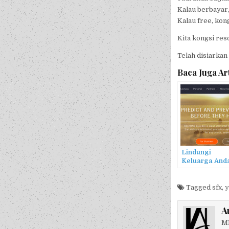
Kalau berbayar
Kalau free, kon
Kita kongsi res
Telah disiarkan
Baca Juga Art
Lindungi
Keluarga And
Daripada Lam
Web Lucah da
Penipuan
Tagged
sfx
,
y
A
MB