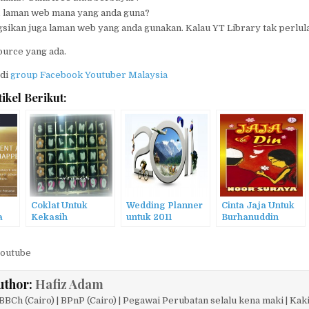
, laman web mana yang anda guna?
gsikan juga laman web yang anda gunakan. Kalau YT Library tak perlula
ource yang ada.
 di
group Facebook Youtuber Malaysia
ikel Berikut:
Coklat Untuk
Wedding Planner
Cinta Jaja Untuk
a
Kekasih
untuk 2011
Burhanuddin
an
n
outube
uthor:
Hafiz Adam
BCh (Cairo) | BPnP (Cairo) | Pegawai Perubatan selalu kena maki | Kaki