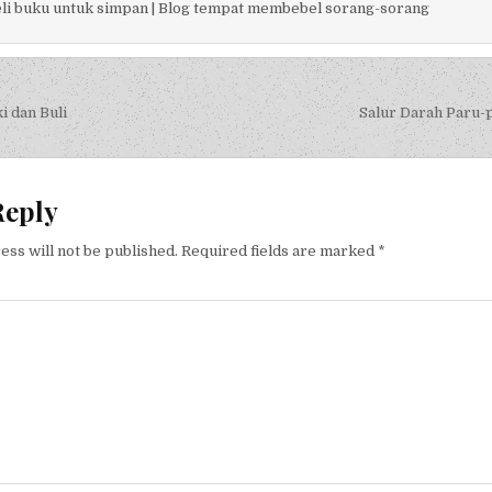
li buku untuk simpan | Blog tempat membebel sorang-sorang
igation
i dan Buli
Salur Darah Paru-
Reply
ess will not be published.
Required fields are marked
*