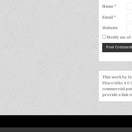
Name
*
Email
*
Website
Notify me of
This work by
H
ShareAlike 4.0 
commercial purp
provide a link t