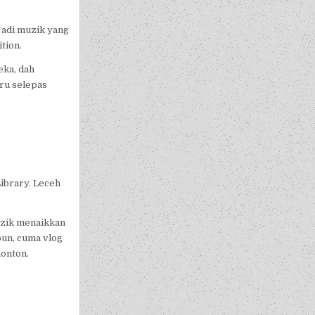
 Jadi muzik yang
tion.
eka, dah
aru selepas
ibrary. Leceh
Muzik menaikkan
pun, cuma vlog
onton.