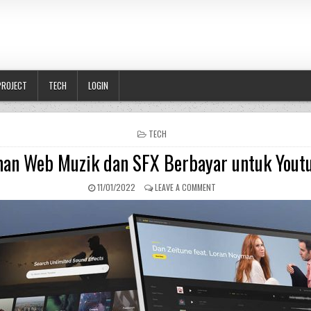
PROJECT
TECH
LOGIN
POSTED IN
TECH
an Web Muzik dan SFX Berbayar untuk Yout
PUBLISHED DATE:
ON LAMAN WEB MUZIK DAN 
11/01/2022
LEAVE A COMMENT