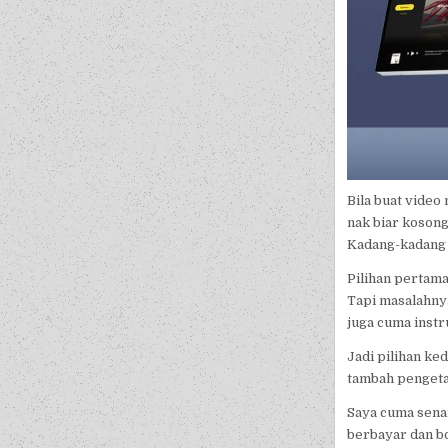
Bila buat video
nak biar kosong
Kadang-kadang j
Pilihan pertam
Tapi masalahnya
juga cuma instru
Jadi pilihan ke
tambah penget
Saya cuma sena
berbayar dan bo