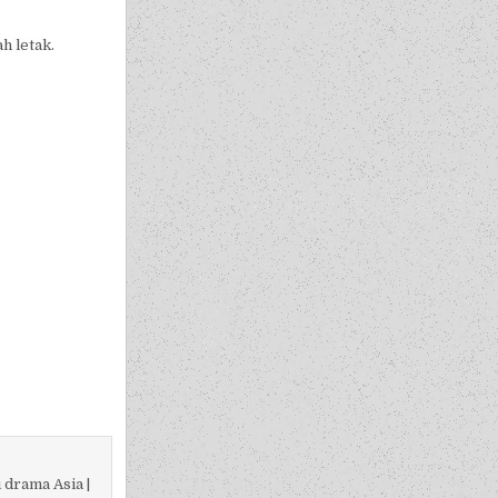
h letak.
 drama Asia |