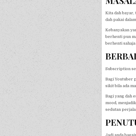
MASAL
Kita dah bayar,
dah pakai dalam
Kebanyakan yang
berhenti pun ma
berhenti sahaja
BERBAL
Subscription se
Bagi Youtuber p
sikit bila ada m
Bagi yang dah e
mood, menjadika
sedutan perjal
PENUT
Jadi anda baga