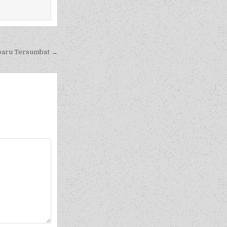
paru Tersumbat →