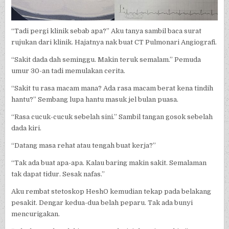
“Tadi pergi klinik sebab apa?” Aku tanya sambil baca surat
rujukan dari klinik. Hajatnya nak buat CT Pulmonari Angiografi.
“Sakit dada dah seminggu. Makin teruk semalam.” Pemuda
umur 30-an tadi memulakan cerita.
“Sakit tu rasa macam mana? Ada rasa macam berat kena tindih
hantu?” Sembang lupa hantu masuk jel bulan puasa.
“Rasa cucuk-cucuk sebelah sini.” Sambil tangan gosok sebelah
dada kiri.
“Datang masa rehat atau tengah buat kerja?”
“Tak ada buat apa-apa. Kalau baring makin sakit. Semalaman
tak dapat tidur. Sesak nafas.”
Aku rembat stetoskop HeshO kemudian tekap pada belakang
pesakit. Dengar kedua-dua belah peparu. Tak ada bunyi
mencurigakan.