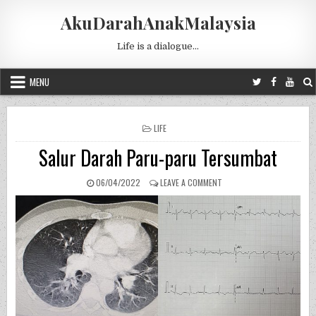
Skip to content
AkuDarahAnakMalaysia
Life is a dialogue…
MENU
POSTED IN
LIFE
Salur Darah Paru-paru Tersumbat
PUBLISHED DATE:
ON SALUR DARAH PARU-P
06/04/2022
LEAVE A COMMENT