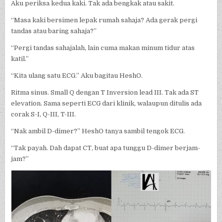
Aku periksa kedua kaki. Tak ada bengkak atau sakit.
“Masa kaki bersimen lepak rumah sahaja? Ada gerak pergi
tandas atau baring sahaja?”
“Pergi tandas sahajalah, lain cuma makan minum tidur atas
katil.”
“Kita ulang satu ECG.” Aku bagitau HeshO.
Ritma sinus. Small Q dengan T Inversion lead III. Tak ada ST
elevation. Sama seperti ECG dari klinik, walaupun ditulis ada
corak S-I, Q-III, T-III.
“Nak ambil D-dimer?” HeshO tanya sambil tengok ECG.
“Tak payah. Dah dapat CT, buat apa tunggu D-dimer berjam-
jam?”