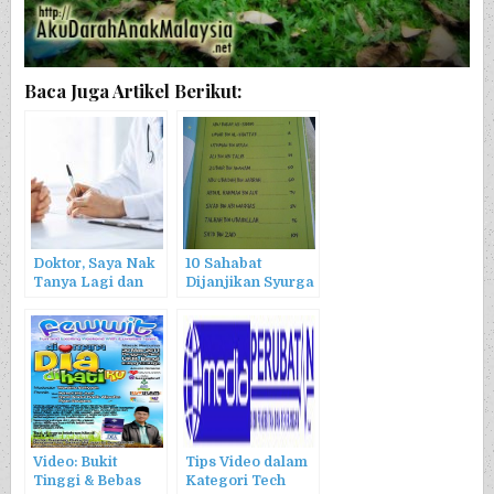
Baca Juga Artikel Berikut:
Doktor, Saya Nak
10 Sahabat
Tanya Lagi dan
Dijanjikan Syurga
Lagi
Video: Bukit
Tips Video dalam
Tinggi & Bebas
Kategori Tech