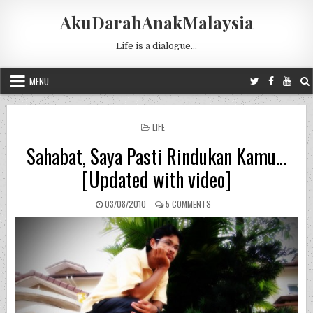
Skip to content
AkuDarahAnakMalaysia
Life is a dialogue…
MENU
POSTED IN
LIFE
Sahabat, Saya Pasti Rindukan Kamu…
[Updated with video]
PUBLISHED DATE:
ON SAHABAT, SAYA PASTI RI
03/08/2010
5 COMMENTS