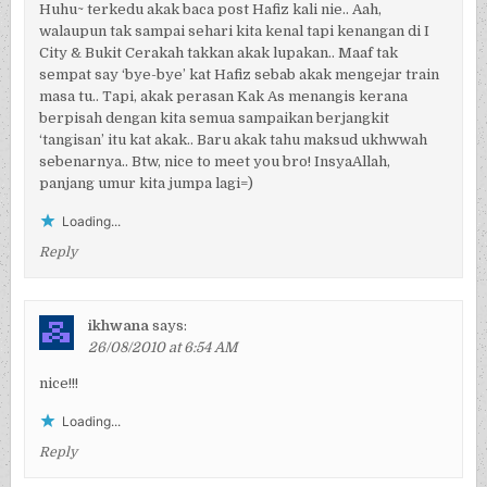
Huhu~ terkedu akak baca post Hafiz kali nie.. Aah,
walaupun tak sampai sehari kita kenal tapi kenangan di I
City & Bukit Cerakah takkan akak lupakan.. Maaf tak
sempat say ‘bye-bye’ kat Hafiz sebab akak mengejar train
masa tu.. Tapi, akak perasan Kak As menangis kerana
berpisah dengan kita semua sampaikan berjangkit
‘tangisan’ itu kat akak.. Baru akak tahu maksud ukhwwah
sebenarnya.. Btw, nice to meet you bro! InsyaAllah,
panjang umur kita jumpa lagi=)
Loading...
Reply
ikhwana
says:
26/08/2010 at 6:54 AM
nice!!!
Loading...
Reply