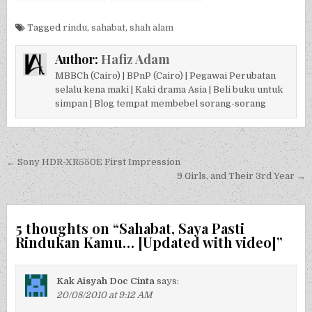
Dari Belenggu
Tagged
rindu
,
sahabat
,
shah alam
Author:
Hafiz Adam
MBBCh (Cairo) | BPnP (Cairo) | Pegawai Perubatan
selalu kena maki | Kaki drama Asia | Beli buku untuk
simpan | Blog tempat membebel sorang-sorang
Post navigation
← Sony HDR-XR550E First Impression
9 Girls, and Their 3rd Year →
5 thoughts on “
Sahabat, Saya Pasti
Rindukan Kamu… [Updated with video]
”
Kak Aisyah Doc Cinta
says:
20/08/2010 at 9:12 AM