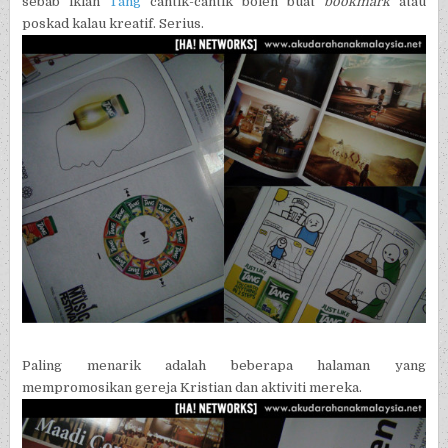
sebab iklan
Tang
cantik-cantik boleh buat
bookmark
atau
poskad kalau kreatif. Serius.
Paling menarik adalah beberapa halaman yang
mempromosikan gereja Kristian dan aktiviti mereka.