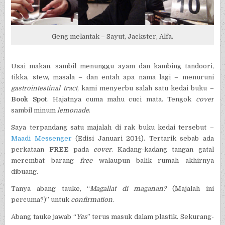
Geng melantak – Sayut, Jackster, Alfa.
Usai makan, sambil menunggu ayam dan kambing tandoori,
tikka, stew, masala – dan entah apa nama lagi – menuruni
gastrointestinal tract
, kami menyerbu salah satu kedai buku –
Book Spot
. Hajatnya cuma mahu cuci mata. Tengok
cover
sambil minum
lemonade
.
Saya terpandang satu majalah di rak buku kedai tersebut –
Maadi Messenger
(Edisi Januari 2014). Tertarik sebab ada
perkataan
FREE
pada
cover
. Kadang-kadang tangan gatal
merembat barang
free
walaupun balik rumah akhirnya
dibuang.
Tanya abang tauke, “
Magallat di maganan?
(Majalah ini
percuma?)” untuk
confirmation
.
Abang tauke jawab “
Yes
” terus masuk dalam plastik. Sekurang-