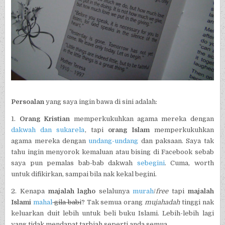
Persoalan
yang saya ingin bawa di sini adalah:
1.
Orang Kristian
memperkukuhkan agama mereka dengan
dakwah dan sukarela
, tapi
orang Islam
memperkukuhkan
agama mereka dengan
undang-undang
dan paksaan. Saya tak
tahu ingin menyorok kemaluan atau bising di Facebook sebab
saya pun pemalas bab-bab dakwah
sebegini
. Cuma, worth
untuk difikirkan, sampai bila nak kekal begini.
2. Kenapa
majalah lagho
selalunya
murah
/
free
tapi
majalah
Islami
mahal
gila babi
? Tak semua orang
mujahadah
tinggi nak
keluarkan duit lebih untuk beli buku Islami. Lebih-lebih lagi
yang tidak mendapat tarbiah seperti anda semua.