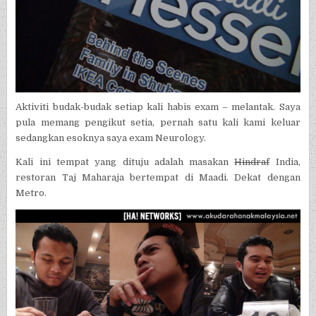
Aktiviti budak-budak setiap kali habis exam – melantak. Saya
pula memang pengikut setia, pernah satu kali kami keluar
sedangkan esoknya saya exam Neurology.
Kali ini tempat yang dituju adalah masakan
Hindraf
India,
restoran Taj Maharaja bertempat di Maadi. Dekat dengan
Metro.