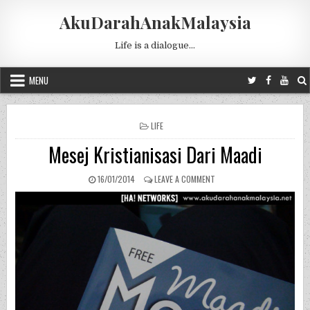
Skip to content
AkuDarahAnakMalaysia
Life is a dialogue…
MENU
POSTED IN
LIFE
Mesej Kristianisasi Dari Maadi
PUBLISHED DATE:
ON MESEJ KRISTIANISASI DA
16/01/2014
LEAVE A COMMENT