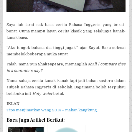
Saya tak larat nak baca cerita Bahasa Inggeris yang berat-
berat. Cuma mampu layan cerita klasik yang selalunya kanak-
kanak baca.
“Aku tengok bahasa dia tinggi jugak,” ujar Sayut. Baru selesai
membelek beberapa muka surat.
Yalah, nama pun
Shakespeare
, memanglah
shall I compare thee
to a summer’s day?
Nama sahaja cerita kanak-kanak tapi jadi bahan sastera dalam
subjek Bahasa Inggeris di sekolah. Bagaimana boleh terpukau
beli buku ini?
Holy water
betul.
IKLAN!
Tips menjimatkan wang 2014 – makan kangkung.
Baca Juga Artikel Berikut: