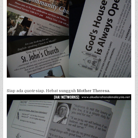
Siap ada
quote
siap. Hebat sungguh
Mother Theresa
.