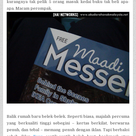
kurangnya tak pelik 5 orang masuk kedai buku tak beli apa-
apa. Macam perompak.
Balik rumah baru belek-belek. Seperti biasa, majalah percuma
yang berkualiti tinggi sebegini – kertas berkilat, berwarna
penuh, dan tebal – memang penuh dengan iklan. Tapi berbaloi