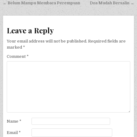
Post navigation
← Belum Mampu Membaca Perempuan
Doa Mudah Bersalin →
Leave a Reply
Your email address will not be published.
Required fields are
marked
*
Comment
*
Name
*
Email
*