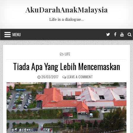
Skip to content
AkuDarahAnakMalaysia
Life is a dialogue…
MENU
POSTED IN
LIFE
Tiada Apa Yang Lebih Mencemaskan
PUBLISHED DATE:
ON TIADA APA YANG LEBIH
26/03/2017
LEAVE A COMMENT