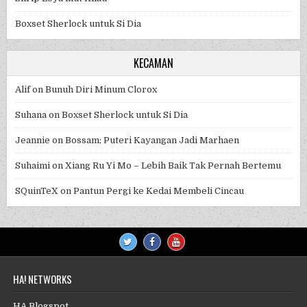
Boxset Sherlock untuk Si Dia
KECAMAN
Alif
on
Bunuh Diri Minum Clorox
Suhana
on
Boxset Sherlock untuk Si Dia
Jeannie
on
Bossam; Puteri Kayangan Jadi Marhaen
Suhaimi
on
Xiang Ru Yi Mo – Lebih Baik Tak Pernah Bertemu
SQuinTeX
on
Pantun Pergi ke Kedai Membeli Cincau
HA! NETWORKS
HA Blogspot